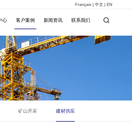
Français
|
中文
|
EN
中心
客户案例
新闻资讯
联系我们
矿山开采
建材供应