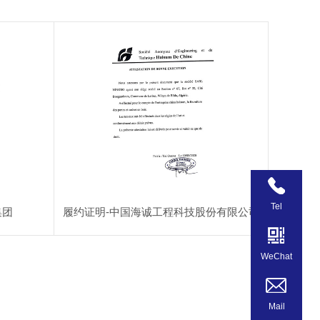
Tel
集团
履约证明-中国海诚工程科技股份有限公司
WeChat
Mail