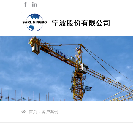
首页
-
客户案例