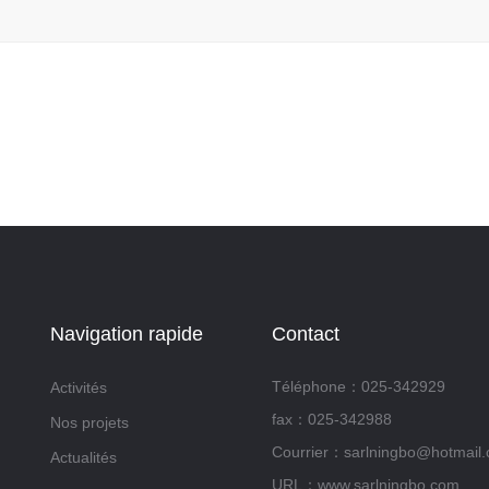
Navigation rapide
Contact
Téléphone：025-342929
Activités
fax：025-342988
Nos projets
Courrier：sarlningbo@hotmail
Actualités
URL：www.sarlningbo.com