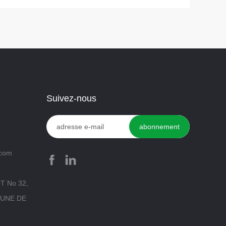
Suivez-nous
.com
T No 32,
UNE DE