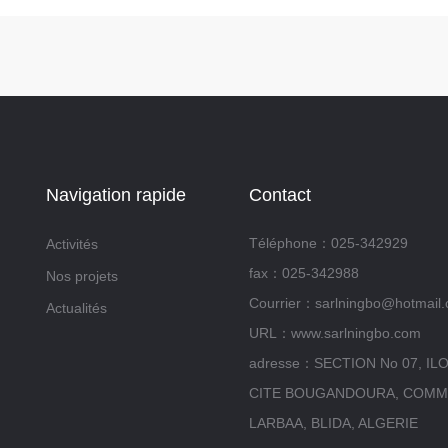
Navigation rapide
Contact
Téléphone：025-342929
Activités
fax：025-342988
Nos projets
Courrier：sarlningbo@hotmail
Actualités
URL：www.sarlningbo.com
adresse：SECTION No 07, ILO
CITE BOUGANDOURA, COMM
LARBAA, BLIDA, ALGERIE